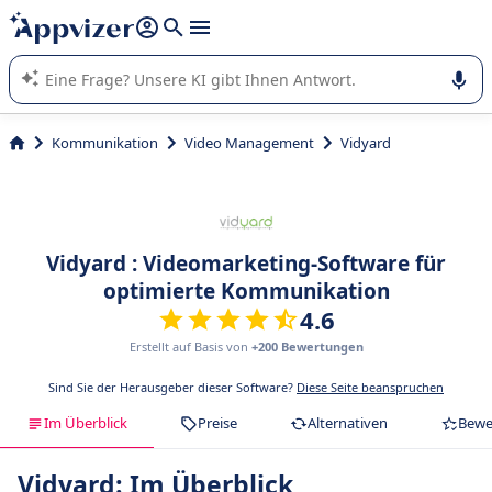
beantworten (mehrere Zeilen mit
Shift + Eingabe
).
Die KI von Appvizer führt Sie bei der Nutzung oder Auswahl
von SaaS-Software in Unternehmen.
Kommunikation
Video Management
Vidyard
Vidyard : Videomarketing-Software für
optimierte Kommunikation
4.6
Erstellt auf Basis von
+200 Bewertungen
Sind Sie der Herausgeber dieser Software?
Diese Seite beanspruchen
Im Überblick
Preise
Alternativen
Bewe
Vidyard: Im Überblick