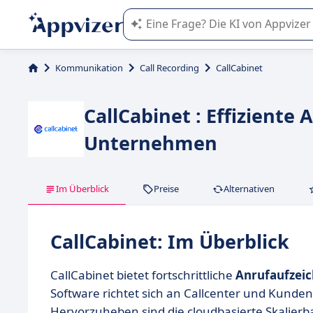
Die KI von Appvizer führt Sie bei d
Kommunikation
Call Recording
CallCabinet
CallCabinet : Effiziente
Unternehmen
Im Überblick
Preise
Alternativen
CallCabinet: Im Überblick
CallCabinet bietet fortschrittliche
Anrufaufzei
Software richtet sich an Callcenter und Kunden
Hervorzuheben sind die cloudbasierte Skalierba