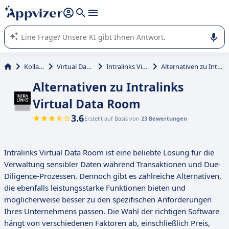
beantworten (mehrere Zeilen mit
Shift + Eingabe
).
Die KI von Appvizer führt Sie bei der Nutzung oder Auswahl
von SaaS-Software in Unternehmen.
Kollaboration
Virtual Data Room (VDR)
Intralinks Virtual Data Room
Alternativen zu Intralinks Virtual Data Room
Alternativen zu Intralinks
Virtual Data Room
3.6
Erstellt auf Basis von
23 Bewertungen
Intralinks Virtual Data Room ist eine beliebte Lösung für die
Verwaltung sensibler Daten während Transaktionen und Due-
Diligence-Prozessen. Dennoch gibt es zahlreiche Alternativen,
die ebenfalls leistungsstarke Funktionen bieten und
möglicherweise besser zu den spezifischen Anforderungen
Ihres Unternehmens passen. Die Wahl der richtigen Software
hängt von verschiedenen Faktoren ab, einschließlich Preis,