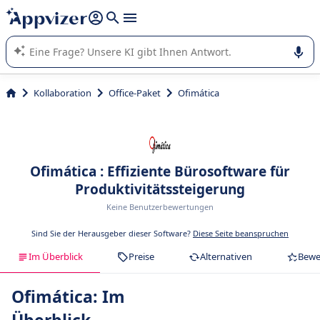
beantworten (mehrere Zeilen mit
Shift + Eingabe
).
Die KI von Appvizer führt Sie bei der Nutzung oder Auswahl
von SaaS-Software in Unternehmen.
Kollaboration
Office-Paket
Ofimática
Ofimática : Effiziente Bürosoftware für
Produktivitätssteigerung
Keine Benutzerbewertungen
Sind Sie der Herausgeber dieser Software?
Diese Seite beanspruchen
Im Überblick
Preise
Alternativen
Bewe
Ofimática: Im