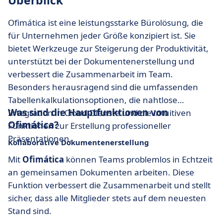
Überblick
Ofimática ist eine leistungsstarke Bürolösung, die
für Unternehmen jeder Größe konzipiert ist. Sie
bietet Werkzeuge zur Steigerung der Produktivität,
unterstützt bei der Dokumentenerstellung und
verbessert die Zusammenarbeit im Team.
Besonders herausragend sind die umfassenden
Tabellenkalkulationsoptionen, die nahtlose
Was sind die Hauptfunktionen von
Integration in Cloud-Dienste und die intuitiven
Ofimática?
Funktionen zur Erstellung professioneller
Präsentationen.
Kollaborative Dokumentenerstellung
Mit
Ofimática
können Teams problemlos in Echtzeit
an gemeinsamen Dokumenten arbeiten. Diese
Funktion verbessert die Zusammenarbeit und stellt
sicher, dass alle Mitglieder stets auf dem neuesten
Stand sind.