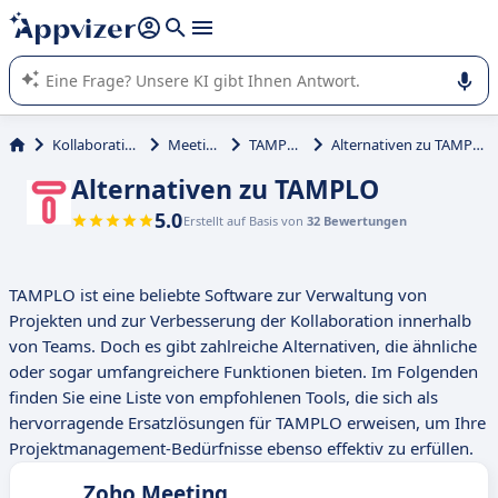
beantworten (mehrere Zeilen mit
Shift + Eingabe
).
Die KI von Appvizer führt Sie bei der Nutzung oder Auswahl
von SaaS-Software in Unternehmen.
Kollaboration
Meeting
TAMPLO
Alternativen zu TAMPLO
Alternativen zu TAMPLO
5.0
Erstellt auf Basis von
32 Bewertungen
TAMPLO ist eine beliebte Software zur Verwaltung von
Projekten und zur Verbesserung der Kollaboration innerhalb
von Teams. Doch es gibt zahlreiche Alternativen, die ähnliche
oder sogar umfangreichere Funktionen bieten. Im Folgenden
finden Sie eine Liste von empfohlenen Tools, die sich als
hervorragende Ersatzlösungen für TAMPLO erweisen, um Ihre
Projektmanagement-Bedürfnisse ebenso effektiv zu erfüllen.
Zoho Meeting