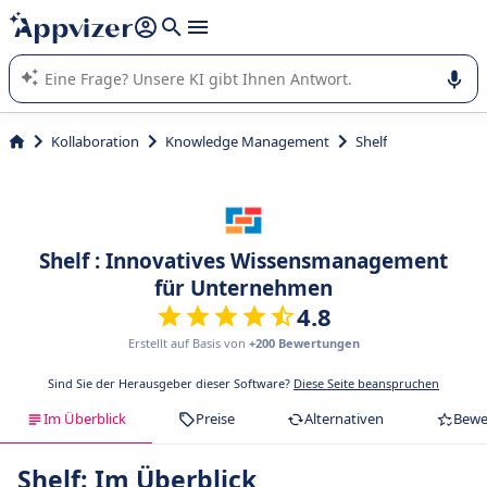
beantworten (mehrere Zeilen mit
Shift + Eingabe
).
Die KI von Appvizer führt Sie bei der Nutzung oder Auswahl
von SaaS-Software in Unternehmen.
Kollaboration
Knowledge Management
Shelf
Shelf : Innovatives Wissensmanagement
für Unternehmen
4.8
Erstellt auf Basis von
+200 Bewertungen
Sind Sie der Herausgeber dieser Software?
Diese Seite beanspruchen
Im Überblick
Preise
Alternativen
Bewe
Shelf: Im Überblick