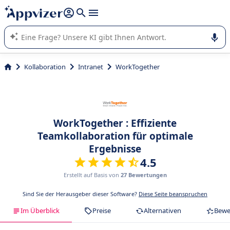
beantworten (mehrere Zeilen mit
Shift + Eingabe
).
Die KI von Appvizer führt Sie bei der Nutzung oder Auswahl
von SaaS-Software in Unternehmen.
Kollaboration
Intranet
WorkTogether
WorkTogether : Effiziente
Teamkollaboration für optimale
Ergebnisse
4.5
Erstellt auf Basis von
27 Bewertungen
Sind Sie der Herausgeber dieser Software?
Diese Seite beanspruchen
Im Überblick
Preise
Alternativen
Bewe