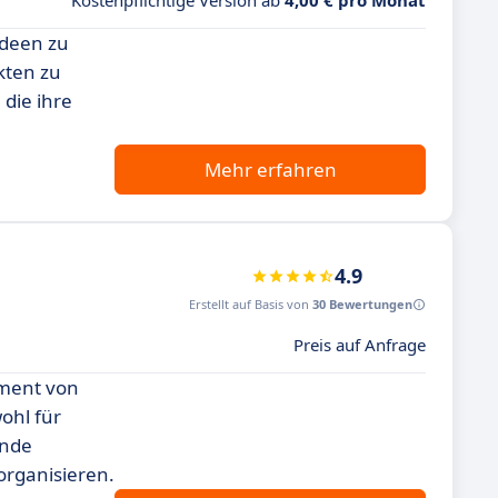
Kostenpflichtige Version ab
4,00 € pro Monat
Ideen zu
kten zu
die ihre
Mehr erfahren
4.9
Erstellt auf Basis von
30 Bewertungen
Preis auf Anfrage
ement von
ohl für
ende
organisieren.