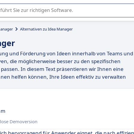
er Nutzung oder Auswahl von SaaS-Software in Unternehmen.
Manager
Alternativen zu Idea Manager
ager
altung und Förderung von Ideen innerhalb von Teams und
iven, die möglicherweise besser zu den spezifischen
assen. In diesem Text präsentieren wir Ihnen eine
nen helfen können, Ihre Ideen effektiv zu verwalten
eam
lose Demoversion
 sich hervorragend für Anwender eignet, die nach effizie