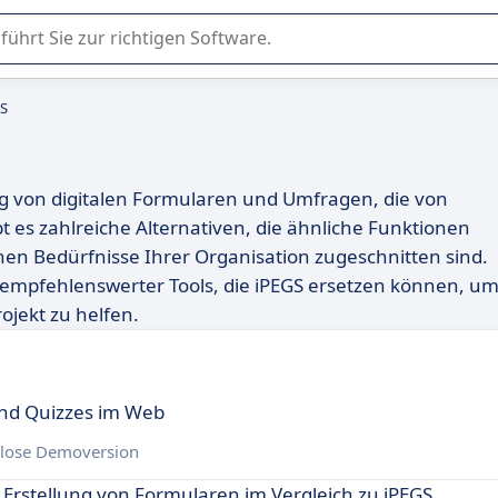
er Nutzung oder Auswahl von SaaS-Software in Unternehmen.
GS
ung von digitalen Formularen und Umfragen, die von
 es zahlreiche Alternativen, die ähnliche Funktionen
hen Bedürfnisse Ihrer Organisation zugeschnitten sind.
te empfehlenswerter Tools, die iPEGS ersetzen können, u
ojekt zu helfen.
und Quizzes im Web
lose Demoversion
e Erstellung von Formularen im Vergleich zu iPEGS.