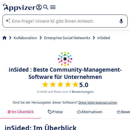
beantworten (mehrere Zeilen mit
Shift + Eingabe
).
Die KI von Appvizer führt Sie bei der Nutzung oder Auswahl
von SaaS-Software in Unternehmen.
Kollaboration
Enterprise Social Networks
inSided
inSided : Beste Community-Management-
Software für Unternehmen
5.0
Erstellt auf Basis von
1 Bewertungen
Sind Sie der Herausgeber dieser Software?
Diese Seite beanspruchen
Im Überblick
Preise
Alternativen
Bewe
inSided: Im Überblick