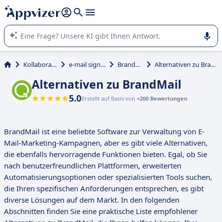
beantworten (mehrere Zeilen mit
Shift + Eingabe
).
Die KI von Appvizer führt Sie bei der Nutzung oder Auswahl
von SaaS-Software in Unternehmen.
Kollaboration
e-mail signatur
BrandMail
Alternativen zu BrandMail
Alternativen zu BrandMail
5.0
Erstellt auf Basis von
+200 Bewertungen
BrandMail ist eine beliebte Software zur Verwaltung von E-
Mail-Marketing-Kampagnen, aber es gibt viele Alternativen,
die ebenfalls hervorragende Funktionen bieten. Egal, ob Sie
nach benutzerfreundlichen Plattformen, erweiterten
Automatisierungsoptionen oder spezialisierten Tools suchen,
die Ihren spezifischen Anforderungen entsprechen, es gibt
diverse Lösungen auf dem Markt. In den folgenden
Abschnitten finden Sie eine praktische Liste empfohlener