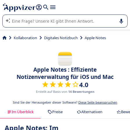
beantworten (mehrere Zeilen mit
Shift + Eingabe
).
Die KI von Appvizer führt Sie bei der Nutzung oder Auswahl
von SaaS-Software in Unternehmen.
Kollaboration
Digitales Notizbuch
Apple Notes
Apple Notes : Effiziente
Notizenverwaltung für iOS und Mac
4.0
Erstellt auf Basis von
14 Bewertungen
Sind Sie der Herausgeber dieser Software?
Diese Seite beanspruchen
Im Überblick
Preise
Alternativen
Bewe
Apple Notes: Im