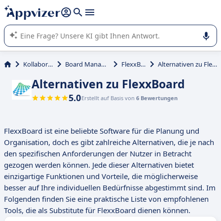
beantworten (mehrere Zeilen mit
Shift + Eingabe
).
Die KI von Appvizer führt Sie bei der Nutzung oder Auswahl
von SaaS-Software in Unternehmen.
Kollaboration
Board Management
FlexxBoard
Alternativen zu FlexxBoard
Alternativen zu FlexxBoard
5.0
Erstellt auf Basis von
6 Bewertungen
FlexxBoard ist eine beliebte Software für die Planung und
Organisation, doch es gibt zahlreiche Alternativen, die je nach
den spezifischen Anforderungen der Nutzer in Betracht
gezogen werden können. Jede dieser Alternativen bietet
einzigartige Funktionen und Vorteile, die möglicherweise
besser auf Ihre individuellen Bedürfnisse abgestimmt sind. Im
Folgenden finden Sie eine praktische Liste von empfohlenen
Tools, die als Substitute für FlexxBoard dienen können.