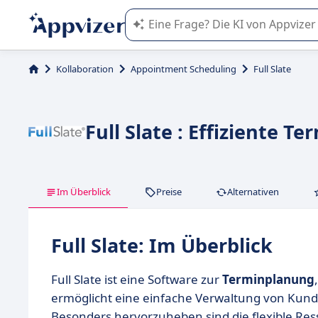
Die KI von Appvizer führt Sie bei d
Kollaboration
Appointment Scheduling
Full Slate
Full Slate : Effiziente T
Im Überblick
Preise
Alternativen
Full Slate: Im Überblick
Full Slate ist eine Software zur
Terminplanung
ermöglicht eine einfache Verwaltung von Kun
Besonders hervorzuheben sind die flexible Res