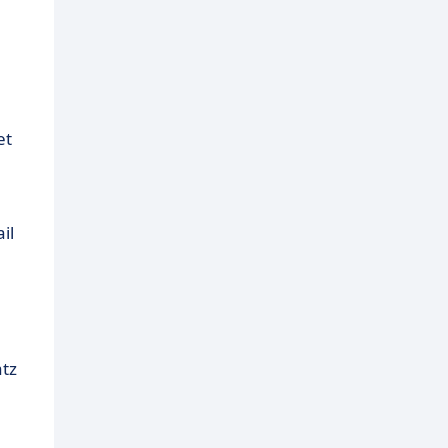
et
il
atz