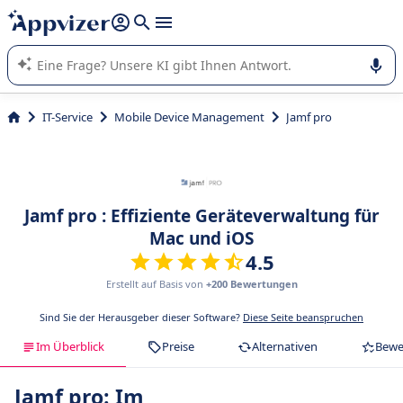
beantworten (mehrere Zeilen mit
Shift + Eingabe
).
Die KI von Appvizer führt Sie bei der Nutzung oder Auswahl
von SaaS-Software in Unternehmen.
IT-Service
Mobile Device Management
Jamf pro
Jamf pro : Effiziente Geräteverwaltung für
Mac und iOS
4.5
Erstellt auf Basis von
+200 Bewertungen
Sind Sie der Herausgeber dieser Software?
Diese Seite beanspruchen
Im Überblick
Preise
Alternativen
Bewe
Jamf pro: Im