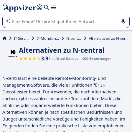
beantworten (mehrere Zeilen mit
Shift + Eingabe
).
Die KI von Appvizer führt Sie bei der Nutzung oder Auswahl
von SaaS-Software in Unternehmen.
IT-Service
IT-Monitoring
N-central
Alternativen zu N-central
Alternativen zu N-central
3.9
Erstellt auf Basis von
+200 Bewertungen
N-central ist eine beliebte Remote-Monitoring- und
Management-Software, die viele Funktionen für IT-
Dienstleister bietet. Für Anwender, die nach Alternativen
suchen, gibt es zahlreiche andere Tools auf dem Markt, die
ähnliche oder sogar erweiterte Funktionen bieten. Diese
Alternativen können je nach spezifischen Bedürfnissen und
Budget unterschiedliche Vorzüge und Fähigkeiten haben. Im
Folgenden finden Sie eine praktische Liste von empfohlenen