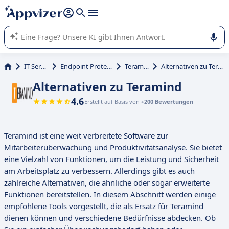
beantworten (mehrere Zeilen mit
Shift + Eingabe
).
Die KI von Appvizer führt Sie bei der Nutzung oder Auswahl
von SaaS-Software in Unternehmen.
IT-Service
Endpoint Protection
Teramind
Alternativen zu Teramind
Alternativen zu Teramind
4.6
Erstellt auf Basis von
+200 Bewertungen
Teramind ist eine weit verbreitete Software zur
Mitarbeiterüberwachung und Produktivitätsanalyse. Sie bietet
eine Vielzahl von Funktionen, um die Leistung und Sicherheit
am Arbeitsplatz zu verbessern. Allerdings gibt es auch
zahlreiche Alternativen, die ähnliche oder sogar erweiterte
Funktionen bereitstellen. In diesem Abschnitt werden einige
empfohlene Tools vorgestellt, die als Ersatz für Teramind
dienen können und verschiedene Bedürfnisse abdecken. Ob