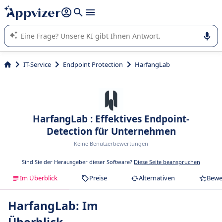
beantworten (mehrere Zeilen mit
Shift + Eingabe
).
Die KI von Appvizer führt Sie bei der Nutzung oder Auswahl
von SaaS-Software in Unternehmen.
IT-Service
Endpoint Protection
HarfangLab
HarfangLab : Effektives Endpoint-
Detection für Unternehmen
Keine Benutzerbewertungen
Sind Sie der Herausgeber dieser Software?
Diese Seite beanspruchen
Im Überblick
Preise
Alternativen
Bewe
HarfangLab: Im