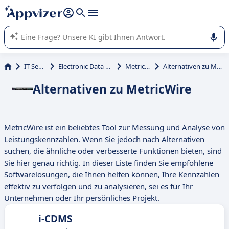
beantworten (mehrere Zeilen mit
Shift + Eingabe
).
Die KI von Appvizer führt Sie bei der Nutzung oder Auswahl
von SaaS-Software in Unternehmen.
IT-Service
Electronic Data Capture
MetricWire
Alternativen zu MetricWire
Alternativen zu MetricWire
MetricWire ist ein beliebtes Tool zur Messung und Analyse von
Leistungskennzahlen. Wenn Sie jedoch nach Alternativen
suchen, die ähnliche oder verbesserte Funktionen bieten, sind
Sie hier genau richtig. In dieser Liste finden Sie empfohlene
Softwarelösungen, die Ihnen helfen können, Ihre Kennzahlen
effektiv zu verfolgen und zu analysieren, sei es für Ihr
Unternehmen oder Ihr persönliches Projekt.
i-CDMS