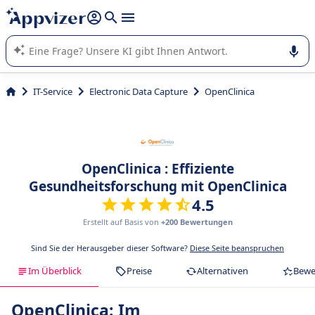
beantworten (mehrere Zeilen mit
Shift + Eingabe
).
Die KI von Appvizer führt Sie bei der Nutzung oder Auswahl
von SaaS-Software in Unternehmen.
IT-Service
Electronic Data Capture
OpenClinica
OpenClinica : Effiziente
Gesundheitsforschung mit OpenClinica
4.5
Erstellt auf Basis von
+200 Bewertungen
Sind Sie der Herausgeber dieser Software?
Diese Seite beanspruchen
Im Überblick
Preise
Alternativen
Bewe
OpenClinica: Im