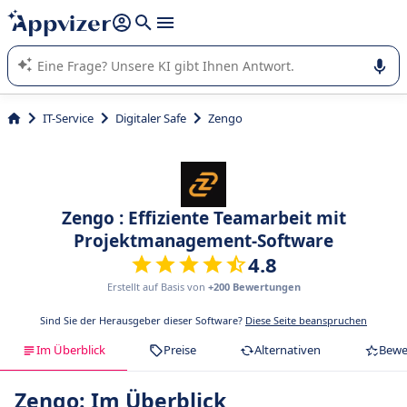
beantworten (mehrere Zeilen mit
Shift + Eingabe
).
Die KI von Appvizer führt Sie bei der Nutzung oder Auswahl
von SaaS-Software in Unternehmen.
IT-Service
Digitaler Safe
Zengo
Zengo : Effiziente Teamarbeit mit
Projektmanagement-Software
4.8
Erstellt auf Basis von
+200 Bewertungen
Sind Sie der Herausgeber dieser Software?
Diese Seite beanspruchen
Im Überblick
Preise
Alternativen
Bewe
Zengo: Im Überblick