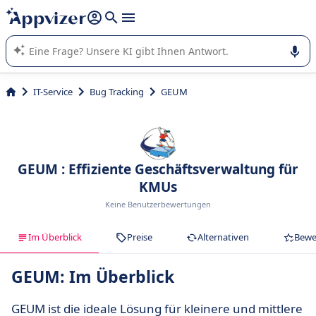
beantworten (mehrere Zeilen mit
Shift + Eingabe
).
Die KI von Appvizer führt Sie bei der Nutzung oder Auswahl
von SaaS-Software in Unternehmen.
IT-Service
Bug Tracking
GEUM
GEUM : Effiziente Geschäftsverwaltung für
KMUs
Keine Benutzerbewertungen
Im Überblick
Preise
Alternativen
Bewe
GEUM: Im Überblick
GEUM ist die ideale Lösung für kleinere und mittlere