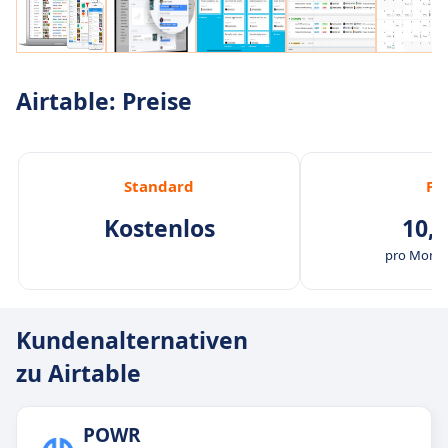
Airtable: Preise
Standard
Pl
Kostenlos
10,0
pro Monat
Kundenalternativen
zu Airtable
POWR