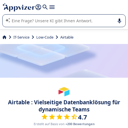
beantworten (mehrere Zeilen mit
Shift + Eingabe
).
Die KI von Appvizer führt Sie bei der Nutzung oder Auswahl
von SaaS-Software in Unternehmen.
IT-Service
Low-Code
Airtable
Airtable : Vielseitige Datenbanklösung für
dynamische Teams
4.7
Erstellt auf Basis von
+200 Bewertungen