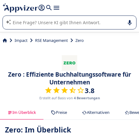
beantworten (mehrere Zeilen mit
Shift + Eingabe
).
Die KI von Appvizer führt Sie bei der Nutzung oder Auswahl
von SaaS-Software in Unternehmen.
Impact
RSE Management
Zero
Zero : Effiziente Buchhaltungssoftware für
Unternehmen
3.8
Erstellt auf Basis von
4 Bewertungen
Im Überblick
Preise
Alternativen
Bewe
Zero: Im Überblick