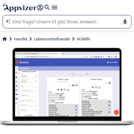
beantworten (mehrere Zeilen mit
Shift + Eingabe
).
Die KI von Appvizer führt Sie bei der Nutzung oder Auswahl
von SaaS-Software in Unternehmen.
Handel
Lebensmittelhandel
AUMIN