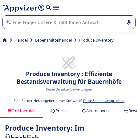
beantworten (mehrere Zeilen mit
Shift + Eingabe
).
Die KI von Appvizer führt Sie bei der Nutzung oder Auswahl
von SaaS-Software in Unternehmen.
Handel
Lebensmittelhandel
Produce Inventory
Produce Inventory : Effiziente
Bestandsverwaltung für Bauernhöfe
Keine Benutzerbewertungen
Sind Sie der Herausgeber dieser Software?
Diese Seite beanspruchen
Im Überblick
Preise
Alternativen
Bewe
Produce Inventory: Im