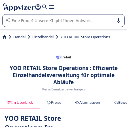
beantworten (mehrere Zeilen mit
Shift + Eingabe
).
Die KI von Appvizer führt Sie bei der Nutzung oder Auswahl
von SaaS-Software in Unternehmen.
Handel
Einzelhandel
YOO RETAIL Store Operations
YOO RETAIL Store Operations : Effiziente
Einzelhandelsverwaltung für optimale
Abläufe
Keine Benutzerbewertungen
Im Überblick
Preise
Alternativen
Bewe
YOO RETAIL Store