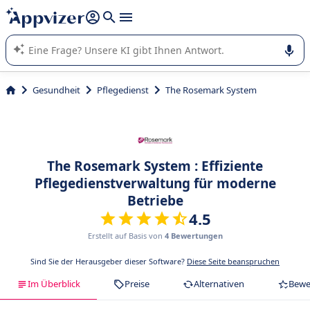
beantworten (mehrere Zeilen mit
Shift + Eingabe
).
Die KI von Appvizer führt Sie bei der Nutzung oder Auswahl
von SaaS-Software in Unternehmen.
Gesundheit
Pflegedienst
The Rosemark System
The Rosemark System : Effiziente
Pflegedienstverwaltung für moderne
Betriebe
4.5
Erstellt auf Basis von
4 Bewertungen
Sind Sie der Herausgeber dieser Software?
Diese Seite beanspruchen
Im Überblick
Preise
Alternativen
Bewe