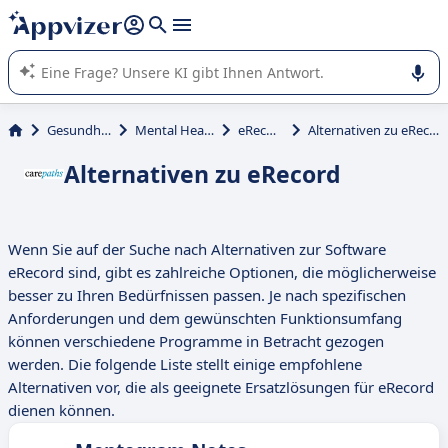
beantworten (mehrere Zeilen mit
Shift + Eingabe
).
Die KI von Appvizer führt Sie bei der Nutzung oder Auswahl
von SaaS-Software in Unternehmen.
Gesundheit
Mental Health
eRecord
Alternativen zu eRecord
Alternativen zu eRecord
Wenn Sie auf der Suche nach Alternativen zur Software
eRecord sind, gibt es zahlreiche Optionen, die möglicherweise
besser zu Ihren Bedürfnissen passen. Je nach spezifischen
Anforderungen und dem gewünschten Funktionsumfang
können verschiedene Programme in Betracht gezogen
werden. Die folgende Liste stellt einige empfohlene
Alternativen vor, die als geeignete Ersatzlösungen für eRecord
dienen können.