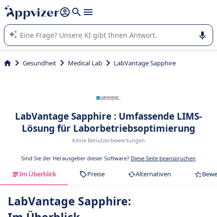
beantworten (mehrere Zeilen mit
Shift + Eingabe
).
Die KI von Appvizer führt Sie bei der Nutzung oder Auswahl
von SaaS-Software in Unternehmen.
Gesundheit
Medical Lab
LabVantage Sapphire
LabVantage Sapphire : Umfassende LIMS-
Lösung für Laborbetriebsoptimierung
Keine Benutzerbewertungen
Sind Sie der Herausgeber dieser Software?
Diese Seite beanspruchen
Im Überblick
Preise
Alternativen
Bewe
LabVantage Sapphire: