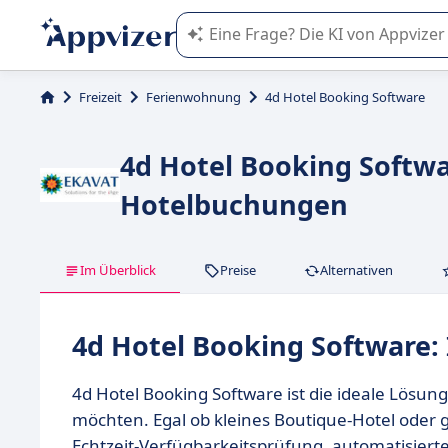
Die KI von Appvizer führt Sie bei d
Freizeit
Ferienwohnung
4d Hotel Booking Software
4d Hotel Booking Softwar
Hotelbuchungen
Im Überblick
Preise
Alternativen
4d Hotel Booking Software:
4d Hotel Booking Software ist die ideale Lösun
möchten. Egal ob kleines Boutique-Hotel oder 
Echtzeit-Verfügbarkeitsprüfung, automatisie