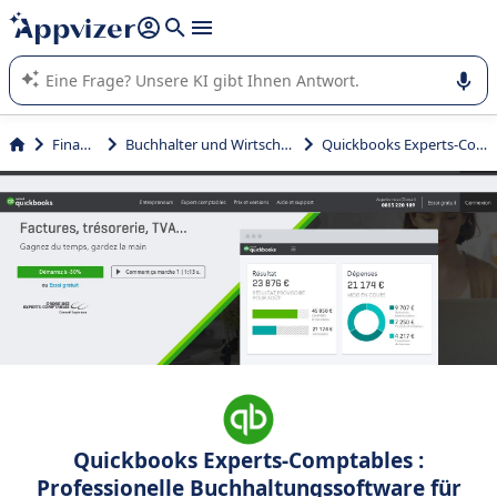
beantworten (mehrere Zeilen mit
Shift + Eingabe
).
Die KI von Appvizer führt Sie bei der Nutzung oder Auswahl
von SaaS-Software in Unternehmen.
Finanzen
Buchhalter und Wirtschaftsprüfer
Quickbooks Experts-Comptables
Quickbooks Experts-Comptables :
Professionelle Buchhaltungssoftware für