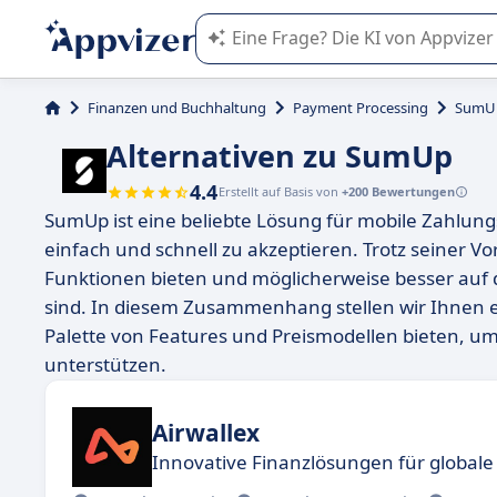
Die KI von Appvizer führt Sie bei d
Finanzen und Buchhaltung
Payment Processing
SumU
Alternativen zu SumUp
4.4
Erstellt auf Basis von
+200 Bewertungen
SumUp ist eine beliebte Lösung für mobile Zahlun
einfach und schnell zu akzeptieren. Trotz seiner Vor
Funktionen bieten und möglicherweise besser auf d
sind. In diesem Zusammenhang stellen wir Ihnen ein
Palette von Features und Preismodellen bieten, u
unterstützen.
Airwallex
Innovative Finanzlösungen für globa