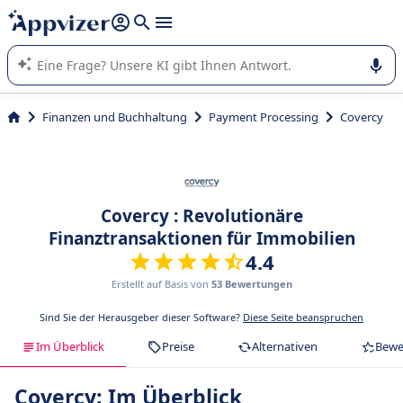
beantworten (mehrere Zeilen mit
Shift + Eingabe
).
Die KI von Appvizer führt Sie bei der Nutzung oder Auswahl
von SaaS-Software in Unternehmen.
Finanzen und Buchhaltung
Payment Processing
Covercy
Covercy : Revolutionäre
Finanztransaktionen für Immobilien
4.4
Erstellt auf Basis von
53 Bewertungen
Sind Sie der Herausgeber dieser Software?
Diese Seite beanspruchen
Im Überblick
Preise
Alternativen
Bewe
Covercy: Im Überblick