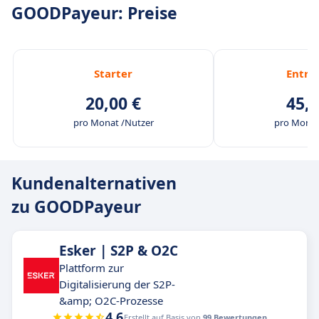
GOODPayeur: Preise
Starter
Entre
20,00 €
45,0
pro Monat /Nutzer
pro Monat
Kundenalternativen
zu GOODPayeur
Esker | S2P & O2C
Plattform zur
Digitalisierung der S2P-
&amp; O2C-Prozesse
4.6
Erstellt auf Basis von
99 Bewertungen