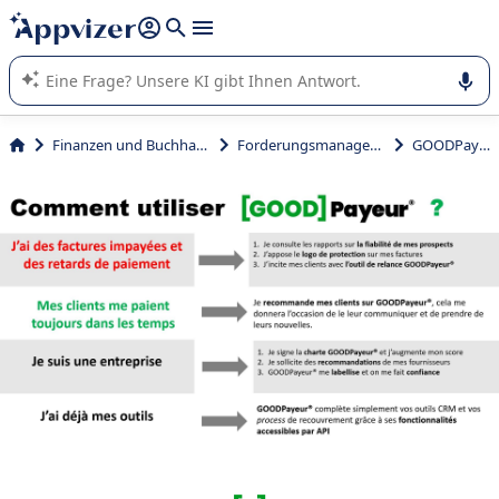
beantworten (mehrere Zeilen mit
Shift + Eingabe
).
Die KI von Appvizer führt Sie bei der Nutzung oder Auswahl
von SaaS-Software in Unternehmen.
Finanzen und Buchhaltung
Forderungsmanagement
GOODPayeur