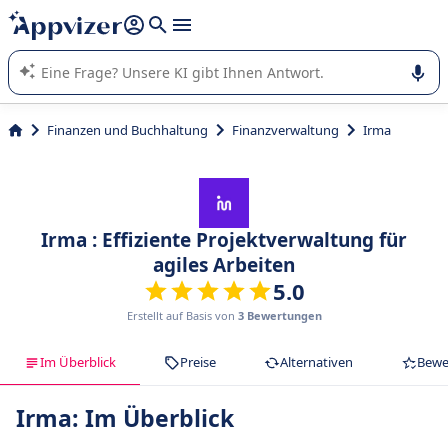
beantworten (mehrere Zeilen mit
Shift + Eingabe
).
Die KI von Appvizer führt Sie bei der Nutzung oder Auswahl
von SaaS-Software in Unternehmen.
Finanzen und Buchhaltung
Finanzverwaltung
Irma
Irma : Effiziente Projektverwaltung für
agiles Arbeiten
5.0
Erstellt auf Basis von
3 Bewertungen
Im Überblick
Preise
Alternativen
Bewe
Irma: Im Überblick