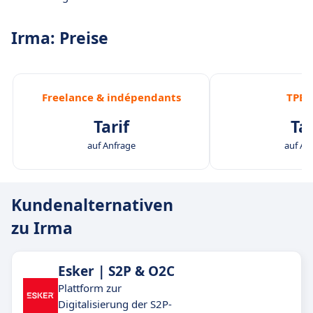
Irma: Preise
Freelance & indépendants
TPE/
Tarif
Tar
auf Anfrage
auf An
Kundenalternativen
zu Irma
Esker | S2P & O2C
Plattform zur
Digitalisierung der S2P-