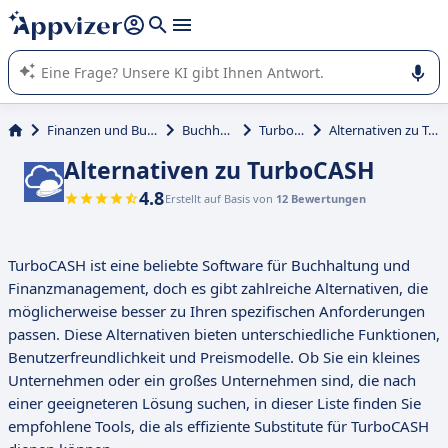
beantworten (mehrere Zeilen mit
Shift + Eingabe
).
Die KI von Appvizer führt Sie bei der Nutzung oder Auswahl
von SaaS-Software in Unternehmen.
Finanzen und Buchhaltung
Buchhaltung
TurboCASH
Alternativen zu TurboCASH
Alternativen zu TurboCASH
4.8
Erstellt auf Basis von
12 Bewertungen
TurboCASH ist eine beliebte Software für Buchhaltung und
Finanzmanagement, doch es gibt zahlreiche Alternativen, die
möglicherweise besser zu Ihren spezifischen Anforderungen
passen. Diese Alternativen bieten unterschiedliche Funktionen,
Benutzerfreundlichkeit und Preismodelle. Ob Sie ein kleines
Unternehmen oder ein großes Unternehmen sind, die nach
einer geeigneteren Lösung suchen, in dieser Liste finden Sie
empfohlene Tools, die als effiziente Substitute für TurboCASH