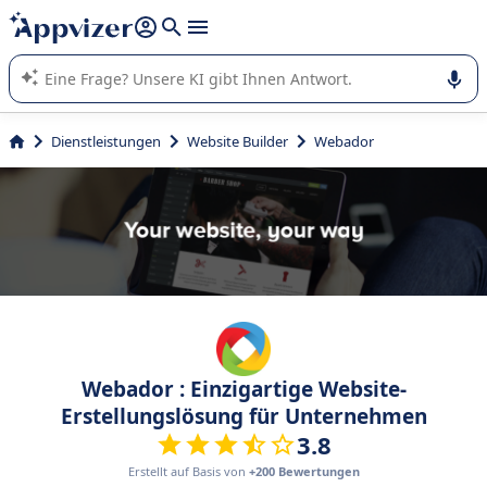
beantworten (mehrere Zeilen mit
Shift + Eingabe
).
Die KI von Appvizer führt Sie bei der Nutzung oder Auswahl
von SaaS-Software in Unternehmen.
Dienstleistungen
Website Builder
Webador
Webador : Einzigartige Website-
Erstellungslösung für Unternehmen
3.8
Erstellt auf Basis von
+200 Bewertungen