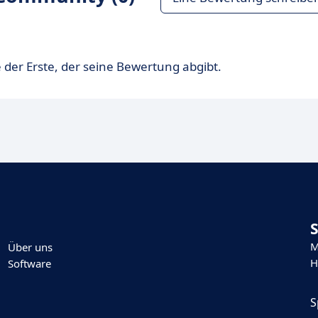
 der Erste, der seine Bewertung abgibt.
M
Über uns
H
Software
S