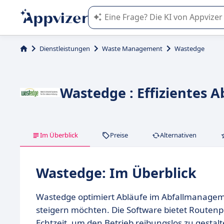
Die KI von Appvizer führt Sie bei d
Dienstleistungen
Waste Management
Wastedge
Wastedge : Effizientes
Im Überblick
Preise
Alternativen
Wastedge: Im Überblick
Wastedge optimiert Abläufe im Abfallmanagemen
steigern möchten. Die Software bietet Routen
Echtzeit, um den Betrieb reibungslos zu gesta