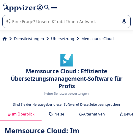
beantworten (mehrere Zeilen mit
Shift + Eingabe
).
Die KI von Appvizer führt Sie bei der Nutzung oder Auswahl
von SaaS-Software in Unternehmen.
Dienstleistungen
Übersetzung
Memsource Cloud
Memsource Cloud : Effiziente
Übersetzungsmanagement-Software für
Profis
Keine Benutzerbewertungen
Sind Sie der Herausgeber dieser Software?
Diese Seite beanspruchen
Im Überblick
Preise
Alternativen
Bewe
Memsource Cloud: Im