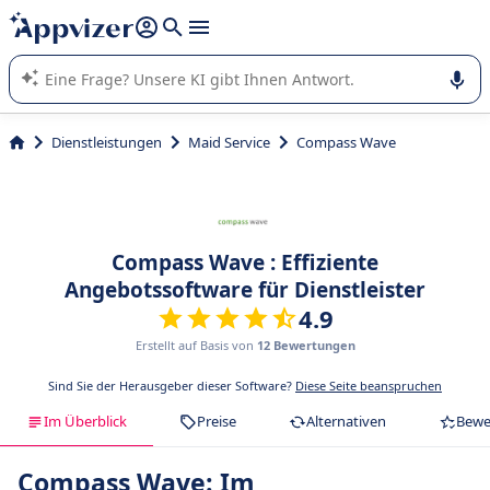
beantworten (mehrere Zeilen mit
Shift + Eingabe
).
Die KI von Appvizer führt Sie bei der Nutzung oder Auswahl
von SaaS-Software in Unternehmen.
Dienstleistungen
Maid Service
Compass Wave
Compass Wave : Effiziente
Angebotssoftware für Dienstleister
4.9
Erstellt auf Basis von
12 Bewertungen
Sind Sie der Herausgeber dieser Software?
Diese Seite beanspruchen
Im Überblick
Preise
Alternativen
Bewe
Compass Wave: Im