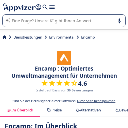
beantworten (mehrere Zeilen mit
Shift + Eingabe
).
Die KI von Appvizer führt Sie bei der Nutzung oder Auswahl
von SaaS-Software in Unternehmen.
Dienstleistungen
Environmental
Encamp
Encamp : Optimiertes
Umweltmanagement für Unternehmen
4.6
Erstellt auf Basis von
36 Bewertungen
Sind Sie der Herausgeber dieser Software?
Diese Seite beanspruchen
Im Überblick
Preise
Alternativen
Bewe
Encamp: Im Überblick