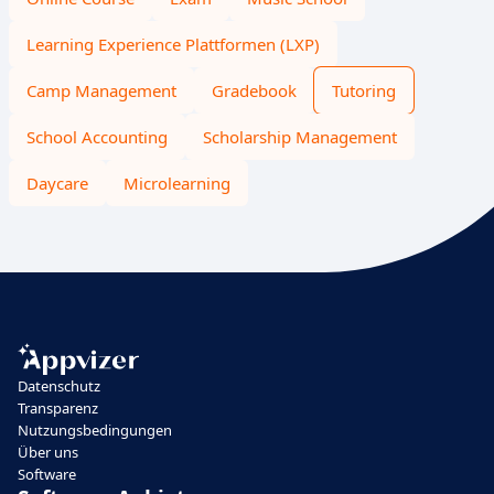
Learning Experience Plattformen (LXP)
Camp Management
Gradebook
Tutoring
School Accounting
Scholarship Management
Daycare
Microlearning
Datenschutz
Transparenz
Nutzungsbedingungen
Über uns
Software