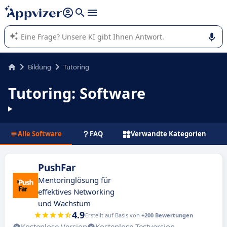
beantworten (mehrere Zeilen mit
Shift + Eingabe
).
Die KI von Appvizer führt Sie bei der Nutzung oder Auswahl
von SaaS-Software in Unternehmen.
Bildung
Tutoring
Tutoring: Software
Alle Software
FAQ
Verwandte Kategorien
PushFar
Mentoringlösung für
effektives Networking
und Wachstum
4.9
Erstellt auf Basis von
+200 Bewertungen
Kostenlose Version
Kostenlose Testversion