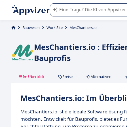
Die KI von Appvizer führt Sie bei d
Bauwesen
Work Site
MesChantiers.io
MesChantiers.io : Effizi
Bauprofis
Im Überblick
Preise
Alternativen
MesChantiers.io: Im Überbl
MesChantiers.io ist die ideale Softwarelösung 
möchten. Entwickelt für Bauprofis, bietet es 
Berichterstattung, um Prozesse zu optimieren