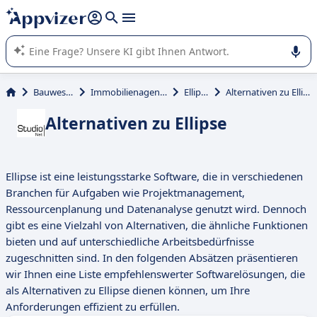
beantworten (mehrere Zeilen mit
Shift + Eingabe
).
Die KI von Appvizer führt Sie bei der Nutzung oder Auswahl
von SaaS-Software in Unternehmen.
Bauwesen
Immobilienagentur
Ellipse
Alternativen zu Ellipse
Alternativen zu Ellipse
Ellipse ist eine leistungsstarke Software, die in verschiedenen
Branchen für Aufgaben wie Projektmanagement,
Ressourcenplanung und Datenanalyse genutzt wird. Dennoch
gibt es eine Vielzahl von Alternativen, die ähnliche Funktionen
bieten und auf unterschiedliche Arbeitsbedürfnisse
zugeschnitten sind. In den folgenden Absätzen präsentieren
wir Ihnen eine Liste empfehlenswerter Softwarelösungen, die
als Alternativen zu Ellipse dienen können, um Ihre
Anforderungen effizient zu erfüllen.