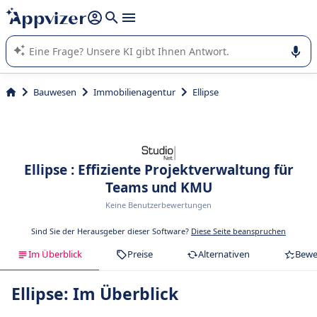
beantworten (mehrere Zeilen mit
Shift + Eingabe
).
Die KI von Appvizer führt Sie bei der Nutzung oder Auswahl
von SaaS-Software in Unternehmen.
Bauwesen
Immobilienagentur
Ellipse
Ellipse : Effiziente Projektverwaltung für
Teams und KMU
Keine Benutzerbewertungen
Sind Sie der Herausgeber dieser Software?
Diese Seite beanspruchen
Im Überblick
Preise
Alternativen
Bewe
Ellipse: Im Überblick