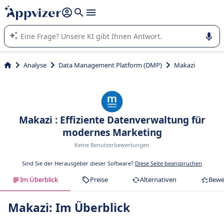
beantworten (mehrere Zeilen mit
Shift + Eingabe
).
Die KI von Appvizer führt Sie bei der Nutzung oder Auswahl
von SaaS-Software in Unternehmen.
Analyse
Data Management Platform (DMP)
Makazi
Makazi : Effiziente Datenverwaltung für
modernes Marketing
Keine Benutzerbewertungen
Sind Sie der Herausgeber dieser Software?
Diese Seite beanspruchen
Im Überblick
Preise
Alternativen
Bewe
Makazi: Im Überblick