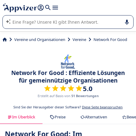
beantworten (mehrere Zeilen mit
Shift + Eingabe
).
Die KI von Appvizer führt Sie bei der Nutzung oder Auswahl
von SaaS-Software in Unternehmen.
Vereine und Organisationen
Vereine
Network For Good
Network For Good : Effiziente Lösungen
für gemeinnützige Organisationen
5.0
Erstellt auf Basis von
51 Bewertungen
Sind Sie der Herausgeber dieser Software?
Diese Seite beanspruchen
Im Überblick
Preise
Alternativen
Bewe
Network For Good: Im