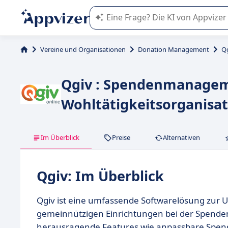
Die KI von Appvizer führt Sie bei d
Vereine und Organisationen
Donation Management
Q
Qgiv : Spendenmanagem
Wohltätigkeitsorganisa
Im Überblick
Preise
Alternativen
Qgiv: Im Überblick
Qgiv ist eine umfassende Softwarelösung zur 
gemeinnützigen Einrichtungen bei der Spendenv
herausragende Features wie anpassbare Spende