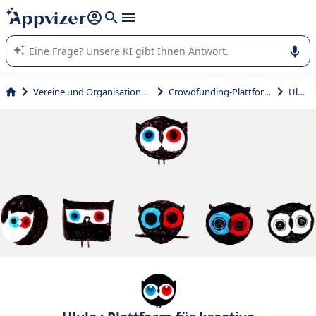
beantworten (mehrere Zeilen mit
Shift + Eingabe
).
Die KI von Appvizer führt Sie bei der Nutzung oder Auswahl
von SaaS-Software in Unternehmen.
Vereine und Organisationen
Crowdfunding-Plattform
Ulule